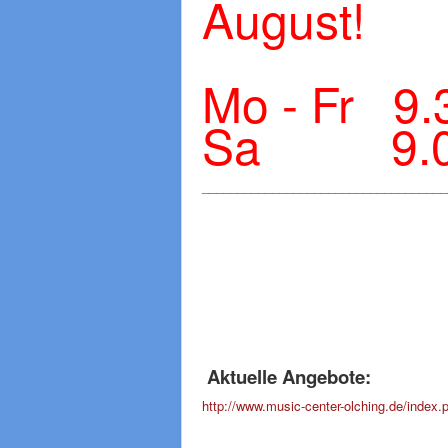
August!
Mo - Fr 9.
Sa 9.00 
___________________________________
Aktuelle Angebote:
http://www.music-center-olching.de/index.