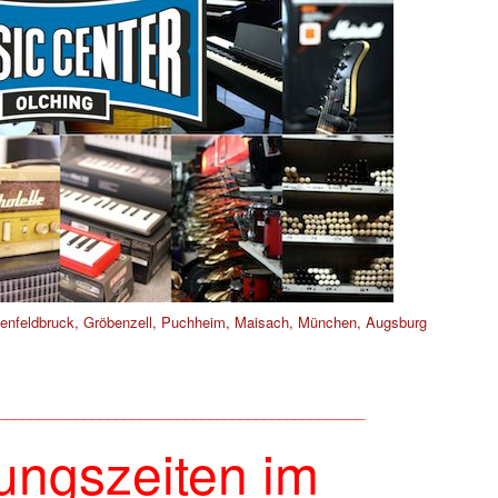
tenfeldbruck, Gröbenzell, Puchheim, Maisach, München, Augsburg
_______________________________________________
ungszeiten im