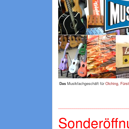
Das
Musikfachgeschäft für
Olching, Fürs
___________________________________
Sonderöffn