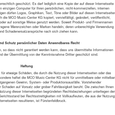
errechtlich geschützt. Es darf lediglich eine Kopie der auf dieser Internetseite
n einzigen Computer für Ihren persönlichen, nicht-kommerziellen, internen
gen dürfen Logos, Graphiken, Text, Töne oder Bilder auf diesen Internetseite
die MCO Music-Center KG kopiert, vervielfältigt, geändert, veröffentlicht,
n oder auf sonstige Weise genutzt werden. Soweit Produkt- und Firmennamen
tragene Warenzeichen oder Marken handeln, deren unberechtigte Verwendung
und Schadenersatzansprüche nach sich ziehen kann.
 und Schutz persönlicher Daten Anwendbares Recht
m, so dass nicht garantiert werden kann, dass uns übermittelte Informationen
d der Übermittlung von der Kenntnisnahme Dritter geschützt sind.
Haftung
für etwaige Schäden, die durch die Nutzung dieser Internetseiten oder das
ondere haftet die MCO Music-Center KG nicht für unmittelbare oder mittelba
tgangenen Gewinn, System- oder Produktionsausfälle. Vorstehender
er Schaden auf Vorsatz oder grober Fahrlässigkeit beruht. Die zwischen Ihnen
utzung dieser Internetseiten begründeten Rechtsbeziehungen unterliegen de
richtsstand bei Rechtsstreitigkeiten mit Vollkaufleuten, die aus der Nutzung
ternetseiten resultieren, ist Fürstenfeldbruck.