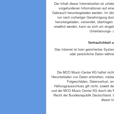
Der Inhalt dieser Internetseiten ist urheb
vorgefundenen Informationen auf eine
Gebrauch heruntergeladen werden. Im übri
nur nach vorheriger Genehmigung durch 
heruntergeladen, versendet, übertrage
erwähnt werden, kann es sich um einge
Unterlassungs- 
Vertraulichkeit
Das Internet ist kein gesichertes Syste
oder persönliche Daten währen
Die MCO Music-Center KG haftet nicht 
Herunterladen von Daten entstehen, insbes
Folgeschäden, Datenverlust, en
Haftungsausschluss gilt nicht, soweit d
und der MCO Music-Center KG durch die N
Recht der Bundesrepublik Deutschland. Ge
dieser In