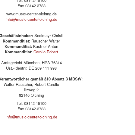
Tel. 08142-15100
Fax 08142-3788
www.music-center-olching.de
info@music-center-olching.de
Geschäftsinhaber:
Sedlmayr Christl
Kommanditist:
Rauscher Walter
Kommanditist:
Kastner Anton
Kommanditist:
Carollo Robert
Amtsgericht München, HRA 76814
Ust.-Identnr. DE 209 111 998
 Verantwortlicher gemäß §10 Absatz 3 MDStV:
Walter Rauscher, Robert Carollo
Ilzweg 2
82140 Olching
Tel. 08142-15100
Fax 08142-3788
info@music-center-olching.de